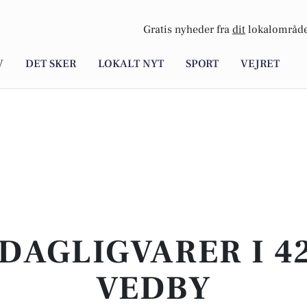
Gratis nyheder fra
dit
lokalområde
V
DET SKER
LOKALT NYT
SPORT
VEJRET
DAGLIGVARER I 4
VEDBY