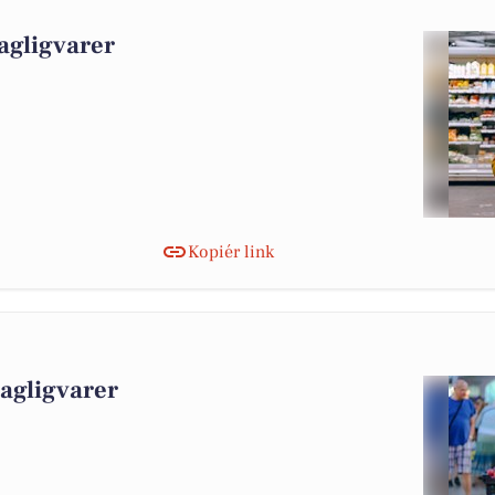
agligvarer
Kopiér link
dagligvarer