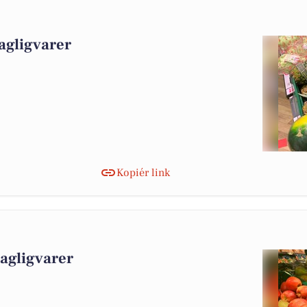
agligvarer
Kopiér link
dagligvarer