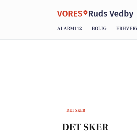
VORES
Ruds Vedby
ALARM112
BOLIG
ERHVER
DET SKER
DET SKER