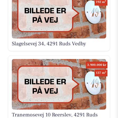
2
192 m
Slagelsevej 34, 4291 Ruds Vedby
3.900.000 kr
2
137 m
Tranemosevej 10 Reerslev, 4291 Ruds