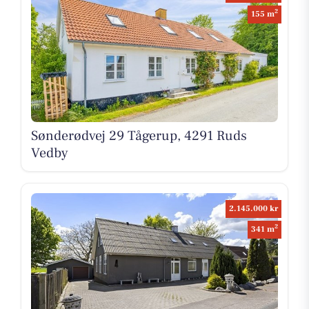
2
155 m
Sønderødvej 29 Tågerup, 4291 Ruds
Vedby
2.145.000 kr
2
341 m