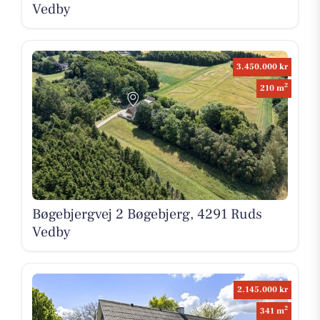
Vedby
3.450.000 kr
2
210 m
Bøgebjergvej 2 Bøgebjerg, 4291 Ruds
Vedby
2.145.000 kr
2
341 m