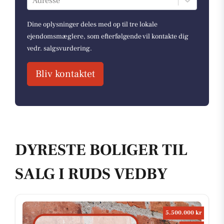
Adresse
Dine oplysninger deles med op til tre lokale
ejendomsmæglere, som efterfølgende vil kontakte dig
vedr. salgsvurdering.
Bliv kontaktet
DYRESTE BOLIGER TIL
SALG I RUDS VEDBY
5.500.000 kr