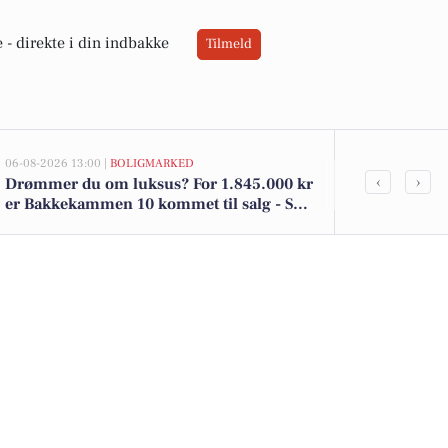
 -
direkte i din indbakke
Tilmeld
06-08-2026 13:00 |
BOLIGMARKED
05-08-2026 13:02
‹
›
Drømmer du om luksus? For 1.845.000 kr
Top 6 over dy
er Bakkekammen 10 kommet til salg - Se
Vedby. Priser
den og de dyreste boliger til salg her