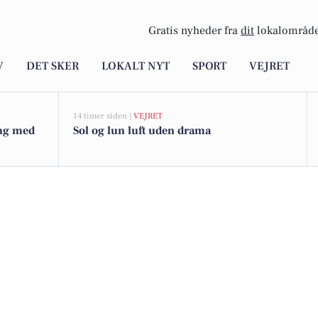
Gratis nyheder fra
dit
lokalområde
V
DET SKER
LOKALT NYT
SPORT
VEJRET
14 timer siden |
VEJRET
ng med
Sol og lun luft uden drama