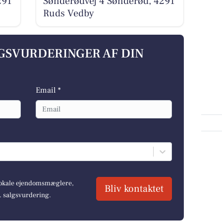
291
Sønderødvej 4 Sønderød, 4291
Ruds Vedby
LGSVURDERINGER AF DIN
Email *
 lokale ejendomsmæglere,
Bliv kontaktet
r. salgsvurdering.