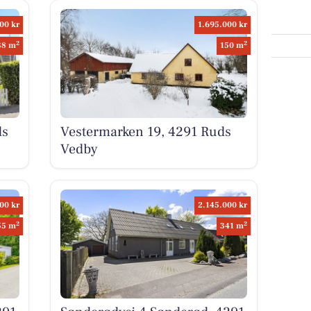
00 kr
1.695.000 kr
2
2
38 m
150 m
ds
Vestermarken 19, 4291 Ruds
Vedby
00 kr
2.145.000 kr
2
2
55 m
341 m