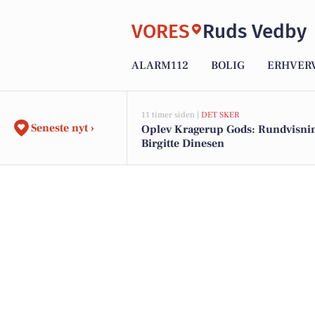
VORES
Ruds Vedby
ALARM112
BOLIG
ERHVER
11 timer siden |
DET SKER
Seneste nyt ›
Oplev Kragerup Gods: Rundvisni
Birgitte Dinesen