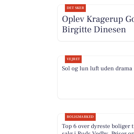
DET SKER
Oplev Kragerup G
Birgitte Dinesen
VEJRET
Sol og lun luft uden drama
BOLIGMARKED
Top 6 over dyreste boliger t
salg i Ruds Vedby. Priser op 