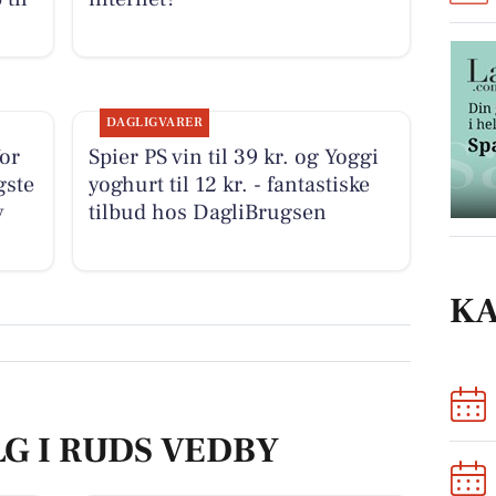
DAGLIGVARER
for
Spier PS vin til 39 kr. og Yoggi
gste
yoghurt til 12 kr. - fantastiske
y
tilbud hos DagliBrugsen
K
LG I RUDS VEDBY