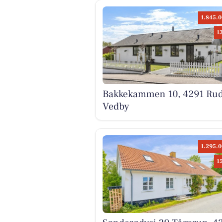
1.845.0
1
Bakkekammen 10, 4291 Ru
Vedby
1.295.0
1