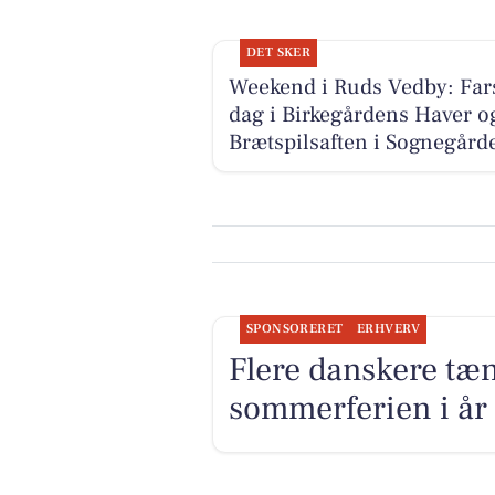
DET SKER
Weekend i Ruds Vedby: Far
dag i Birkegårdens Haver o
Brætspilsaften i Sognegård
SPONSORERET
ERHVERV
Flere danskere tæ
sommerferien i år