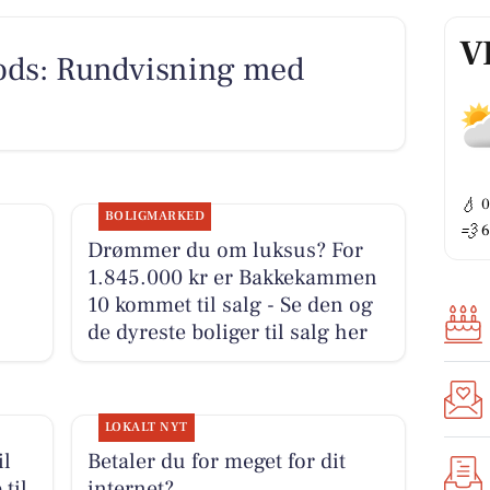
V
ods: Rundvisning med
💧
BOLIGMARKED
💨
6
Drømmer du om luksus? For
1.845.000 kr er Bakkekammen
10 kommet til salg - Se den og
de dyreste boliger til salg her
LOKALT NYT
il
Betaler du for meget for dit
til
internet?