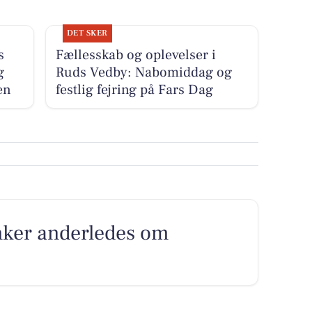
DET SKER
s
Fællesskab og oplevelser i
g
Ruds Vedby: Nabomiddag og
en
festlig fejring på Fars Dag
nker anderledes om