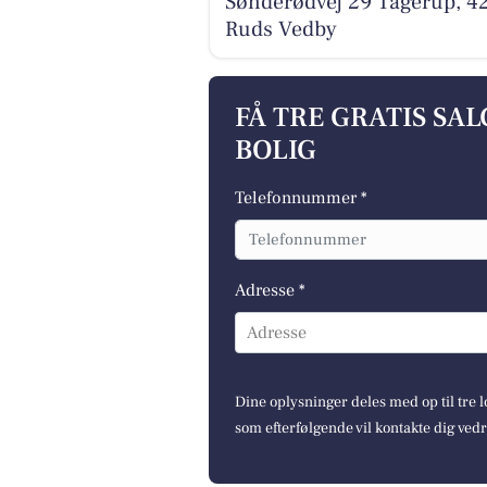
Sønderødvej 29 Tågerup, 4
Ruds Vedby
FÅ TRE GRATIS SA
BOLIG
Telefonnummer *
Adresse *
Adresse
Dine oplysninger deles med op til tre
som efterfølgende vil kontakte dig ved