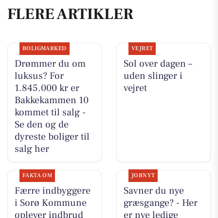
FLERE ARTIKLER
BOLIGMARKED
VEJRET
Drømmer du om
Sol over dagen –
luksus? For
uden slinger i
1.845.000 kr er
vejret
Bakkekammen 10
kommet til salg -
Se den og de
dyreste boliger til
salg her
FAKTA OM
JOBNYT
Færre indbyggere
Savner du nye
i Sorø Kommune
græsgange? - Her
oplever indbrud
er nye ledige