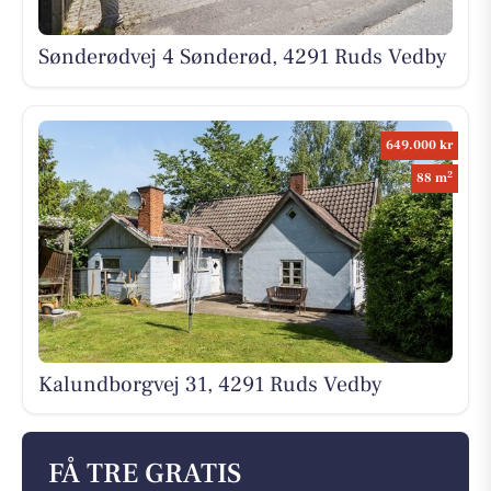
Sønderødvej 4 Sønderød, 4291 Ruds Vedby
649.000 kr
2
88 m
Kalundborgvej 31, 4291 Ruds Vedby
FÅ TRE GRATIS