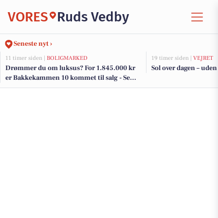
VORES
Ruds Vedby
Seneste nyt ›
11 timer siden |
BOLIGMARKED
19 timer siden |
VEJRET
Drømmer du om luksus? For 1.845.000 kr
Sol over dagen – uden s
er Bakkekammen 10 kommet til salg - Se
den og de dyreste boliger til salg her