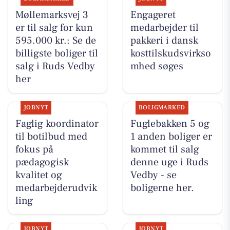
Møllemarksvej 3
Engageret
er til salg for kun
medarbejder til
595.000 kr.: Se de
pakkeri i dansk
billigste boliger til
kosttilskudsvirkso
salg i Ruds Vedby
mhed søges
her
JOBNYT
BOLIGMARKED
Faglig koordinator
Fuglebakken 5 og
til botilbud med
1 anden boliger er
fokus på
kommet til salg
pædagogisk
denne uge i Ruds
kvalitet og
Vedby - se
medarbejderudvik
boligerne her.
ling
JOBNYT
JOBNYT