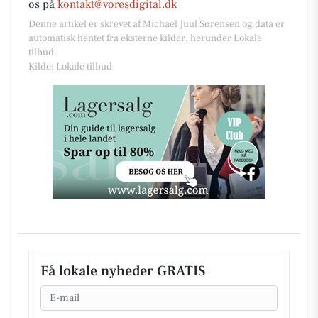
os på
kontakt@voresdigital.dk
Denne artikel er skrevet af Michael Juul Sørensen og data er
automatisk hentet fra eksterne kilder, herunder Lokale
tilbud.
Kilde: Lokale tilbud
Få lokale nyheder GRATIS
Email