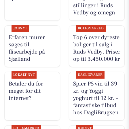
stillinger i Ruds
Vedby og omegn
JOBNYT
BOLIGMARKED
Erfaren murer
Top 6 over dyreste
søges til
boliger til salg i
flisearbejde på
Ruds Vedby. Priser
Sjælland
op til 3.450.000 kr
LOKALT NYT
DAGLIGVARER
Betaler du for
Spier PS vin til 39
meget for dit
kr. og Yoggi
internet?
yoghurt til 12 kr. -
fantastiske tilbud
hos DagliBrugsen
BOLIGMARKED
JOBNYT