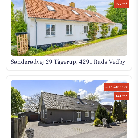
2
155 m
Sønderødvej 29 Tågerup, 4291 Ruds Vedby
2.145.000 kr
2
341 m