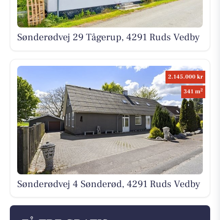
Sønderødvej 29 Tågerup, 4291 Ruds Vedby
2.145.000 kr
2
341 m
Sønderødvej 4 Sønderød, 4291 Ruds Vedby