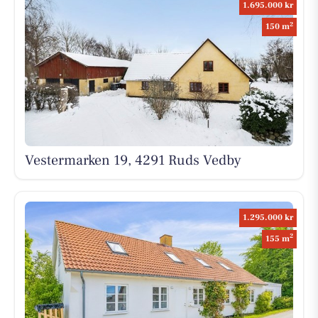
1.695.000 kr
2
150 m
Vestermarken 19, 4291 Ruds Vedby
1.295.000 kr
2
155 m