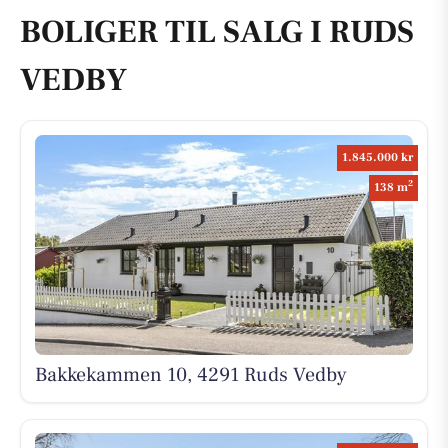
BOLIGER TIL SALG I RUDS
VEDBY
1.845.000 kr
2
138 m
Bakkekammen 10, 4291 Ruds Vedby