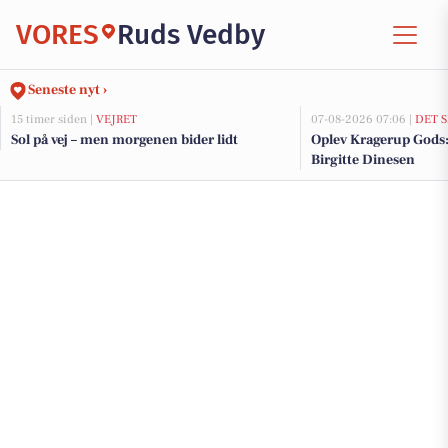
VORES
Ruds Vedby
Seneste nyt ›
15 timer siden |
VEJRET
07-08-2026 07:06 |
DET 
Sol på vej – men morgenen bider lidt
Oplev Kragerup Gods
Birgitte Dinesen