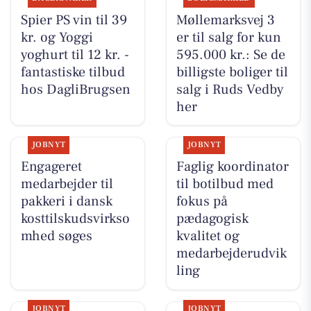
Spier PS vin til 39
Møllemarksvej 3
kr. og Yoggi
er til salg for kun
yoghurt til 12 kr. -
595.000 kr.: Se de
fantastiske tilbud
billigste boliger til
hos DagliBrugsen
salg i Ruds Vedby
her
JOBNYT
JOBNYT
Engageret
Faglig koordinator
medarbejder til
til botilbud med
pakkeri i dansk
fokus på
kosttilskudsvirkso
pædagogisk
mhed søges
kvalitet og
medarbejderudvik
ling
JOBNYT
JOBNYT