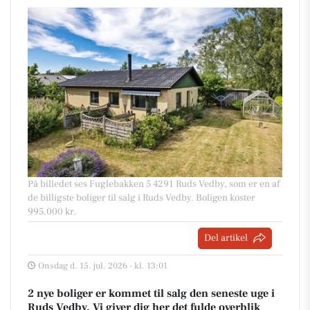
På billedet ses Fuglebakken 5 4291 Ruds Vedby, som er en af
de billigste boliger til salg i Ruds Vedby. Boligen koster
995.000 kr.
Del artikel
Onsdag d. 15. jul. 2026 - kl. 13:01
2 nye boliger er kommet til salg den seneste uge i
Ruds Vedby. Vi giver dig her det fulde overblik