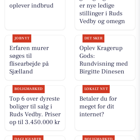
oplever indbrud
er nye ledige
stillinger i Ruds
Vedby og omegn
JOBNYT
DET SKER
Erfaren murer
Oplev Kragerup
søges til
Gods:
flisearbejde på
Rundvisning med
Sjælland
Birgitte Dinesen
BOLIGMARKED
LOKALT NYT
Top 6 over dyreste
Betaler du for
boliger til salg i
meget for dit
Ruds Vedby. Priser
internet?
op til 3.450.000 kr
DAGLIGVARER
BOLIGMARKED