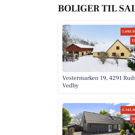
BOLIGER TIL SA
1.695.0
1
Vestermarken 19, 4291 Rud
Vedby
2.145.0
3