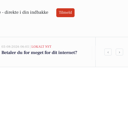
 -
direkte i din indbakke
Tilmeld
03-08-2026 06:05 |
LOKALT NYT
02-08-2026 16:04
‹
›
Betaler du for meget for dit internet?
Spier PS vin 
12 kr. - fant
DagliBrugse