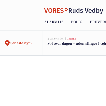
VORES
Ruds Vedby
ALARM112
BOLIG
ERHVER
2 timer siden |
VEJRET
Seneste nyt ›
Sol over dagen – uden slinger i vej