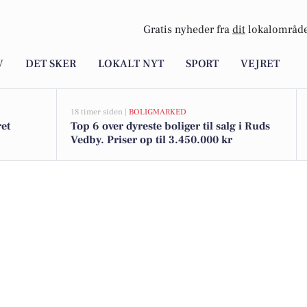
Gratis nyheder fra
dit
lokalområde
V
DET SKER
LOKALT NYT
SPORT
VEJRET
18 timer siden |
BOLIGMARKED
ret
Top 6 over dyreste boliger til salg i Ruds
Vedby. Priser op til 3.450.000 kr