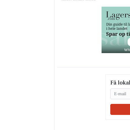
Få loka
Email