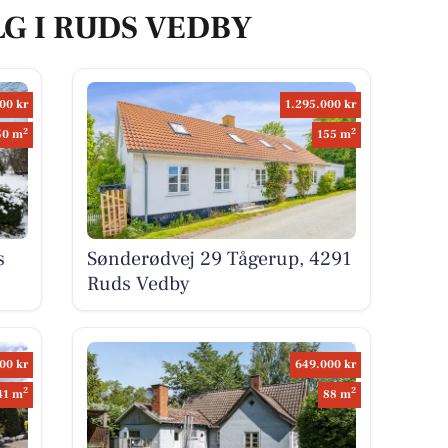
LG I RUDS VEDBY
00 kr
1.295.000 kr
2
2
50 m
155 m
s
Sønderødvej 29 Tågerup, 4291
Ruds Vedby
00 kr
649.000 kr
2
2
41 m
88 m