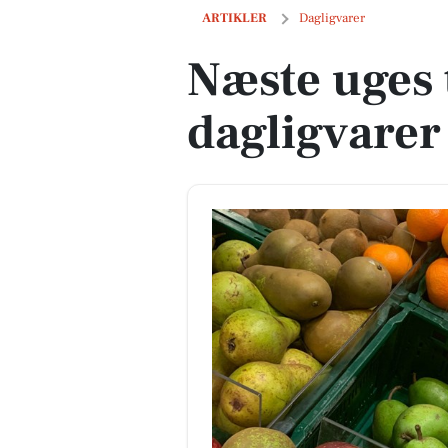
Næste uges tilbud på dagligvarer
ARTIKLER
Dagligvarer
Næste uges 
dagligvarer