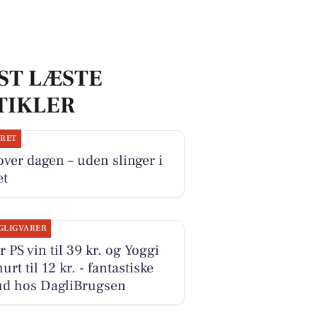
ST LÆSTE
TIKLER
JRET
over dagen – uden slinger i
et
GLIGVARER
r PS vin til 39 kr. og Yoggi
urt til 12 kr. - fantastiske
bud hos DagliBrugsen