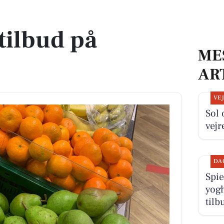
tilbud på
ME
AR
VE
Sol 
vejr
DA
Spie
yogh
til