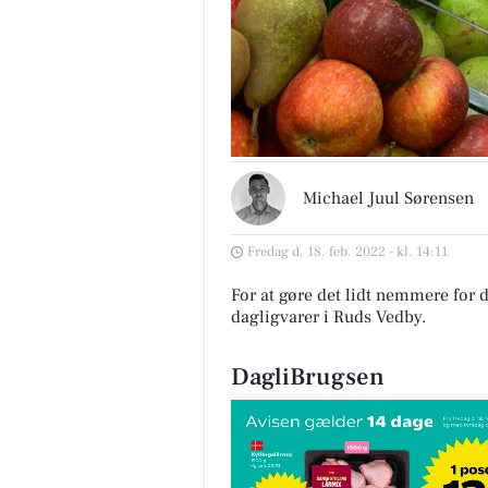
Michael Juul Sørensen
Fredag d. 18. feb. 2022 - kl. 14:11
For at gøre det lidt nemmere for d
dagligvarer i Ruds Vedby
.
DagliBrugsen