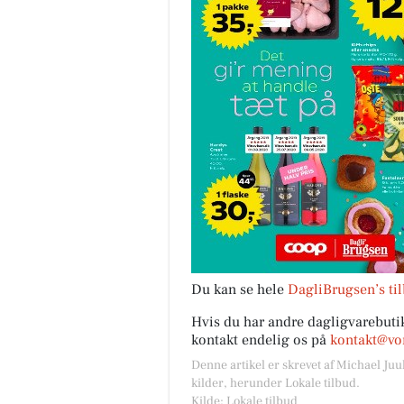
Du kan se hele
DagliBrugsen’s ti
Hvis du har andre dagligvarebutik
kontakt endelig os på
kontakt@vor
Denne artikel er skrevet af Michael Juu
kilder, herunder Lokale tilbud.
Kilde: Lokale tilbud