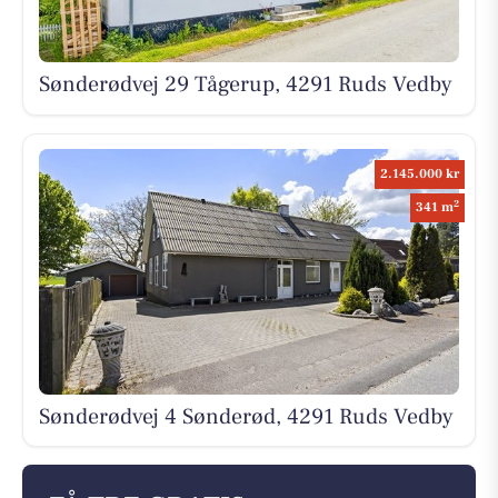
Sønderødvej 29 Tågerup, 4291 Ruds Vedby
2.145.000 kr
2
341 m
Sønderødvej 4 Sønderød, 4291 Ruds Vedby