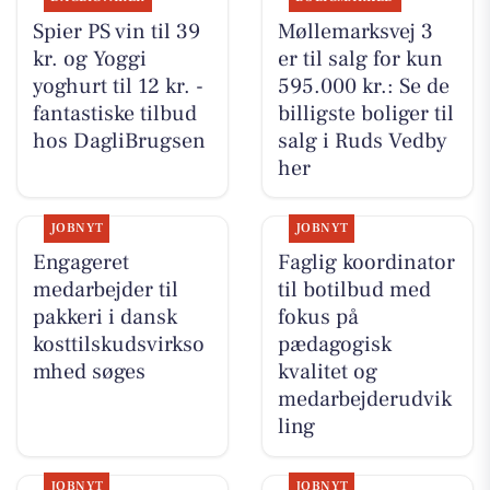
Spier PS vin til 39
Møllemarksvej 3
kr. og Yoggi
er til salg for kun
yoghurt til 12 kr. -
595.000 kr.: Se de
fantastiske tilbud
billigste boliger til
hos DagliBrugsen
salg i Ruds Vedby
her
JOBNYT
JOBNYT
Engageret
Faglig koordinator
medarbejder til
til botilbud med
pakkeri i dansk
fokus på
kosttilskudsvirkso
pædagogisk
mhed søges
kvalitet og
medarbejderudvik
ling
JOBNYT
JOBNYT