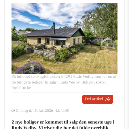
På billedet ses Fuglebakken 5 4291 Ruds Vedby, som er en af
de billigste boliger til salg i Ruds Vedby. Boligen koster
995.000 kr.
Del artikel
Onsdag d. 15. jul. 2026 - kl. 13:01
2 nye boliger er kommet til salg den seneste uge i
Ruds Vedby. Vi giver dig her det fulde overblik