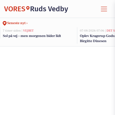
VORES
Ruds Vedby
Seneste nyt ›
7 timer siden |
VEJRET
07-08-2026 07:06 |
DET 
Sol på vej – men morgenen bider lidt
Oplev Kragerup Gods
Birgitte Dinesen