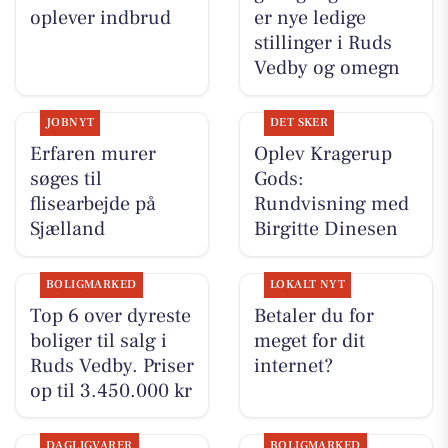
oplever indbrud
er nye ledige
stillinger i Ruds
Vedby og omegn
JOBNYT
DET SKER
Erfaren murer
Oplev Kragerup
søges til
Gods:
flisearbejde på
Rundvisning med
Sjælland
Birgitte Dinesen
BOLIGMARKED
LOKALT NYT
Top 6 over dyreste
Betaler du for
boliger til salg i
meget for dit
Ruds Vedby. Priser
internet?
op til 3.450.000 kr
DAGLIGVARER
BOLIGMARKED