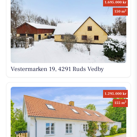
1.695.000 kr
2
150 m
Vestermarken 19, 4291 Ruds Vedby
1.295.000 kr
2
155 m