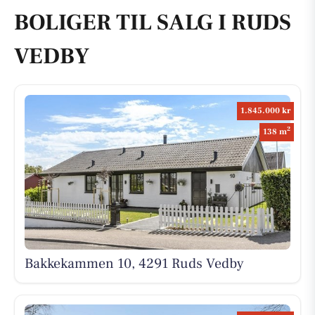
BOLIGER TIL SALG I RUDS
VEDBY
1.845.000 kr
2
138 m
Bakkekammen 10, 4291 Ruds Vedby