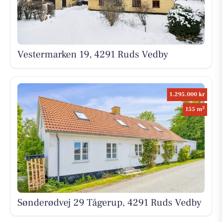
Vestermarken 19, 4291 Ruds Vedby
1.295.000 kr
2
155 m
Sønderødvej 29 Tågerup, 4291 Ruds Vedby