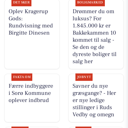
DET SKER
BOLIGMARKED
Oplev Kragerup
Drømmer du om
Gods:
luksus? For
Rundvisning med
1.845.000 kr er
Birgitte Dinesen
Bakkekammen 10
kommet til salg -
Se den og de
dyreste boliger til
salg her
FAKTA OM
JOBNYT
Færre indbyggere
Savner du nye
i Sorø Kommune
græsgange? - Her
oplever indbrud
er nye ledige
stillinger i Ruds
Vedby og omegn