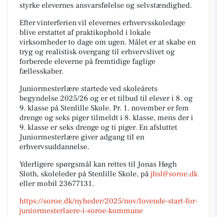
styrke elevernes ansvarsfølelse og selvstændighed.
Efter vinterferien vil elevernes erhvervsskoledage
blive erstattet af praktikophold i lokale
virksomheder to dage om ugen. Målet er at skabe en
tryg og realistisk overgang til erhvervslivet og
forberede eleverne på fremtidige faglige
fællesskaber.
Juniormesterlære startede ved skoleårets
begyndelse 2025/26 og er et tilbud til elever i 8. og
9. klasse på Stenlille Skole. Pr. 1. november er fem
drenge og seks piger tilmeldt i 8. klasse, mens der i
9. klasse er seks drenge og ti piger. En afsluttet
Juniormesterlære giver adgang til en
erhvervsuddannelse.
Yderligere spørgsmål kan rettes til Jonas Høgh
Sloth, skoleleder på Stenlille Skole, på
jhsl@soroe.dk
eller mobil 23677131.
https://soroe.dk/nyheder/2025/nov/lovende-start-for-
juniormesterlaere-i-soroe-kommune