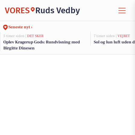
VORES
Ruds Vedby
Seneste nyt ›
5 timer siden |
DET SKER
7 timer siden |
VEJRET
Oplev Kragerup Gods: Rundvisning med
Sol og lun luft uden 
Birgitte Dinesen