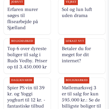
JOBNYT
VEJRET
Erfaren murer
Sol og lun luft
søges til
uden drama
flisearbejde på
Sjælland
BOLIGMARKED
LOKALT NYT
Top 6 over dyreste
Betaler du for
boliger til salg i
meget for dit
Ruds Vedby. Priser
internet?
op til 3.450.000 kr
DAGLIGVARER
BOLIGMARKED
Spier PS vin til 39
Møllemarksvej 3
kr. og Yoggi
er til salg for kun
yoghurt til 12 kr. -
595.000 kr.: Se de
fantastiske tilbud
billigste boliger til