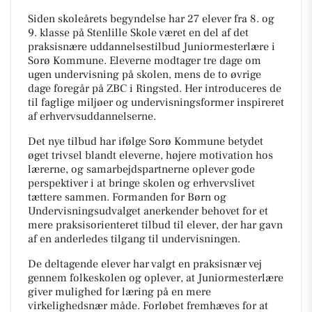
Siden skoleårets begyndelse har 27 elever fra 8. og
9. klasse på Stenlille Skole været en del af det
praksisnære uddannelsestilbud Juniormesterlære i
Sorø Kommune. Eleverne modtager tre dage om
ugen undervisning på skolen, mens de to øvrige
dage foregår på ZBC i Ringsted. Her introduceres de
til faglige miljøer og undervisningsformer inspireret
af erhvervsuddannelserne.
Det nye tilbud har ifølge Sorø Kommune betydet
øget trivsel blandt eleverne, højere motivation hos
lærerne, og samarbejdspartnerne oplever gode
perspektiver i at bringe skolen og erhvervslivet
tættere sammen. Formanden for Børn og
Undervisningsudvalget anerkender behovet for et
mere praksisorienteret tilbud til elever, der har gavn
af en anderledes tilgang til undervisningen.
De deltagende elever har valgt en praksisnær vej
gennem folkeskolen og oplever, at Juniormesterlære
giver mulighed for læring på en mere
virkelighedsnær måde. Forløbet fremhæves for at