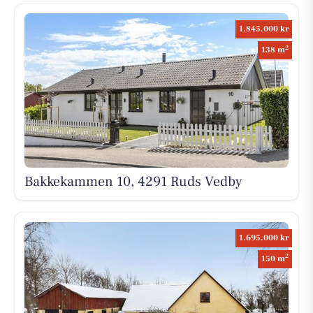
1.845.000 kr
2
138 m
Bakkekammen 10, 4291 Ruds Vedby
1.695.000 kr
2
150 m