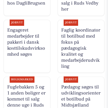
hos DagliBrugsen
salg i Ruds Vedby
her
JOBNYT
JOBNYT
Engageret
Faglig koordinator
medarbejder til
til botilbud med
pakkeri i dansk
fokus på
kosttilskudsvirkso
pædagogisk
mhed søges
kvalitet og
medarbejderudvik
ling
BOLIGMARKED
JOBNYT
Fuglebakken 5 og
Pædagog søges til
1 anden boliger er
udviklingsorienter
kommet til salg
et botilbud på
denne uge i Ruds
Midtsjælland