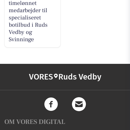
timelønnet
medarbejder til
specialiseret
botilbud i Ruds
Vedby og
Svinninge
VORES
Ruds Vedby
OM VORES DIGITAL