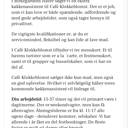
I Birkegårdens Haver søger vi en ekstra
køkkenassistent til Café Klokkeblomst. Det er et job,
som vi kan love er både spændende, udfordrende og
med gode arbejdstider, som også tager hensyn til
privatlivet.
De vigtigste kvalifikationer er, at du er
serviceminded, fleksibel og kan lide at lave mad.
I Café Klokkeblomst tilbyder vi tre menukort: Et til
havens turister som er a la ´carte, et festmenukort,
samt et til grupper og busselskaber, som vi har en
del af.
Café Klokkeblomst sælger ikke kun mad, men også
en god oplevelse. Hvilket vi selvfølgelig håber vores
kommende køkkenassistent vil bidrage til.
Din arbejdstid:
15-37 timer og det vil primært være i
dagtimerne. Der er weekendvagter, men kun få
aftenvagter. Åbningstiderne er fra kl. 11-17 alle
ugens dage - derudover kommer, selskaber. Vi har
allerede i år fået en del festbookinger. De fleste
fester er midt på dagen eller brunch.