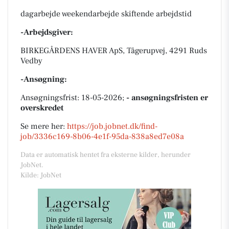
dagarbejde weekendarbejde skiftende arbejdstid
-Arbejdsgiver:
BIRKEGÅRDENS HAVER ApS, Tågerupvej, 4291 Ruds
Vedby
-Ansøgning:
Ansøgningsfrist: 18-05-2026;
- ansøgningsfristen er
overskredet
Se mere her:
https://job.jobnet.dk/find-
job/3336c169-8b06-4e1f-95da-838a8ed7e08a
Data er automatisk hentet fra eksterne kilder, herunder
JobNet.
Kilde: JobNet