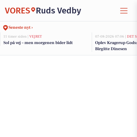
VORES
Ruds Vedby
Seneste nyt ›
11 timer siden |
VEJRET
07-08-2026 07:06 |
DET 
Sol på vej – men morgenen bider lidt
Oplev Kragerup Gods
Birgitte Dinesen