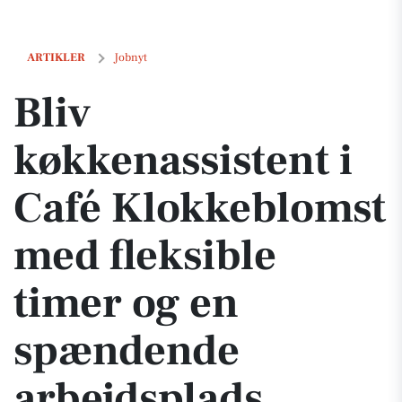
Bliv køkkenassistent i Café Klokkeblomst med fleksible timer og en
ARTIKLER
Jobnyt
Bliv
køkkenassistent i
Café Klokkeblomst
med fleksible
timer og en
spændende
arbejdsplads