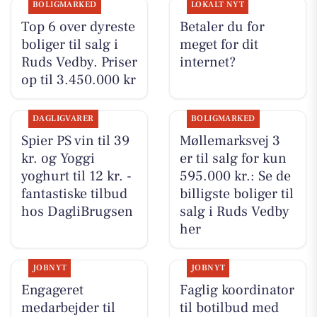
BOLIGMARKED
LOKALT NYT
Top 6 over dyreste
Betaler du for
boliger til salg i
meget for dit
Ruds Vedby. Priser
internet?
op til 3.450.000 kr
DAGLIGVARER
BOLIGMARKED
Spier PS vin til 39
Møllemarksvej 3
kr. og Yoggi
er til salg for kun
yoghurt til 12 kr. -
595.000 kr.: Se de
fantastiske tilbud
billigste boliger til
hos DagliBrugsen
salg i Ruds Vedby
her
JOBNYT
JOBNYT
Engageret
Faglig koordinator
medarbejder til
til botilbud med