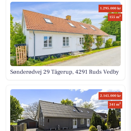
1.295.000 kr
2
155 m
Sønderødvej 29 Tågerup, 4291 Ruds Vedby
2.145.000 kr
2
341 m