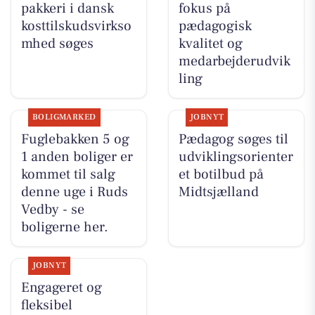
pakkeri i dansk
fokus på
kosttilskudsvirkso
pædagogisk
mhed søges
kvalitet og
medarbejderudvik
ling
BOLIGMARKED
JOBNYT
Fuglebakken 5 og
Pædagog søges til
1 anden boliger er
udviklingsorienter
kommet til salg
et botilbud på
denne uge i Ruds
Midtsjælland
Vedby - se
boligerne her.
JOBNYT
Engageret og
fleksibel