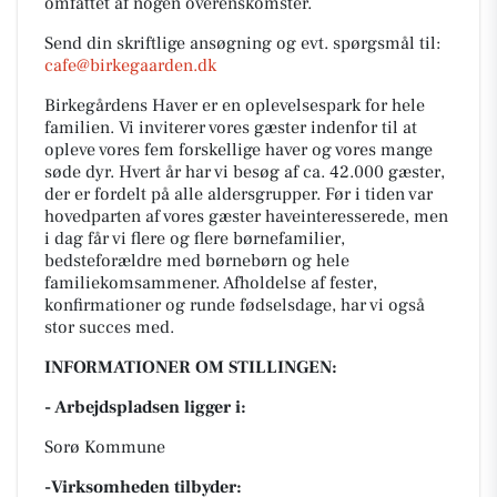
omfattet af nogen overenskomster.
Send din skriftlige ansøgning og evt. spørgsmål til:
cafe@birkegaarden.dk
Birkegårdens Haver er en oplevelsespark for hele
familien. Vi inviterer vores gæster indenfor til at
opleve vores fem forskellige haver og vores mange
søde dyr. Hvert år har vi besøg af ca. 42.000 gæster,
der er fordelt på alle aldersgrupper. Før i tiden var
hovedparten af vores gæster haveinteresserede, men
i dag får vi flere og flere børnefamilier,
bedsteforældre med børnebørn og hele
familiekomsammener. Afholdelse af fester,
konfirmationer og runde fødselsdage, har vi også
stor succes med.
INFORMATIONER OM STILLINGEN:
- Arbejdspladsen ligger i:
Sorø Kommune
-Virksomheden tilbyder: