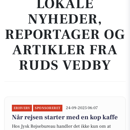
LOKALE
NYHEDER,
REPORTAGER OG
ARTIKLER FRA
RUDS VEDBY
24-09-2025 06:07
ERHVERV
SPONSORERET
Når rejsen starter med en kop kaffe
Hos Jysk Rejsebureau handler det ikke kun om at