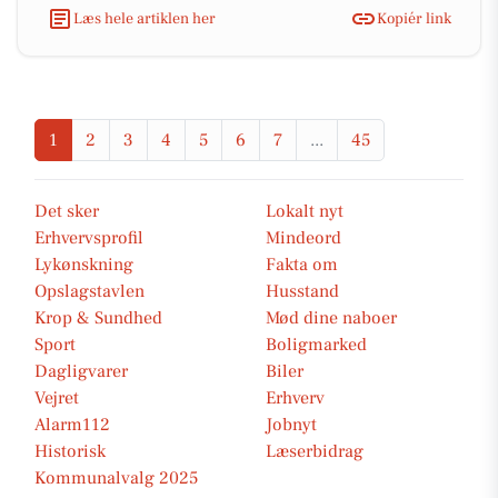
Læs hele artiklen her
Kopiér link
1
2
3
4
5
6
7
...
45
Det sker
Lokalt nyt
Erhvervsprofil
Mindeord
Lykønskning
Fakta om
Opslagstavlen
Husstand
Krop & Sundhed
Mød dine naboer
Sport
Boligmarked
Dagligvarer
Biler
Vejret
Erhverv
Alarm112
Jobnyt
Historisk
Læserbidrag
Kommunalvalg 2025